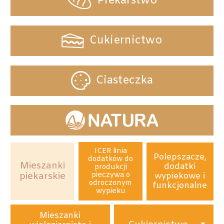
Piekarstwo
Cukiernictwo
Ciasteczka
ICER linia
Polepszacze,
dodatków do
Mieszanki
dodatki
produkcji
piekarskie
pieczywa o
wypiekowe i
odroczonym
funkcjonalne
wypieku
Mieszanki