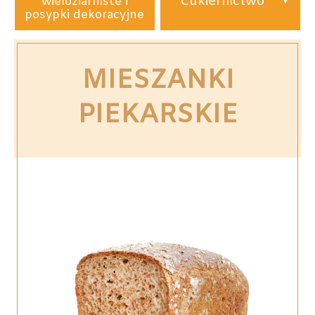
Cukiernictwo
wieloziarniste i
posypki dekoracyjne
MIESZANKI
PIEKARSKIE