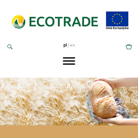
pl
/
en