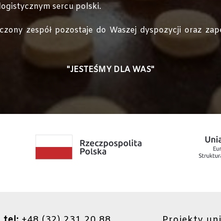
ogistycznym sercu polski.
czony zespół pozostaje do Waszej dyspozycji oraz zape
"JESTEŚMY DLA WAS"
tel:
+48 (32) 231 20 88
Projekty un