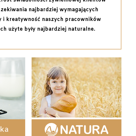
rost świadomości żywieniowej klientów
oczekiwania najbardziej wymagających
dy i kreatywność naszych pracowników
h użyte były najbardziej naturalne.
zka