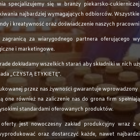
ia specjalizujemy się w branży piekarsko-cukierniczej
zekiwania najbardziej wymagających odbiorców. Wszystki
rendy i kreatywność oraz doświadczenie naszych pracown
 zagranicą za wiarygodnego partnera oferującego wy
giczne i marketingowe.
ade dokładamy wszelkich starań aby składniki w nich uży
iada „CZYSTĄ ETYKIETĘ”.
dukowanej przez nas żywności gwarantuje wprowadzony
 one również na zaliczenie nas do grona firm spełniając
wysokimi standardami oferowanych produktów.
ferty jest nowoczesny zakład produkcyjny wraz z c
wyprodukować oraz dostarczyć każde, nawet najbardzi