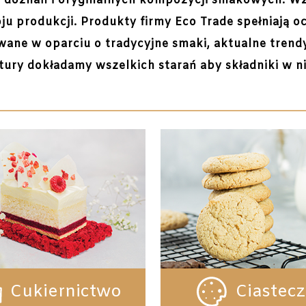
h doznań i oryginalnych kompozycji smakowych.
Wz
oju produkcji.
Produkty firmy Eco Trade spełniają 
ane w oparciu o tradycyjne smaki, aktualne tren
ury dokładamy wszelkich starań aby składniki w nic
Cukiernictwo
Ciastec