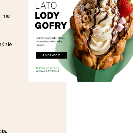
u nie
aśnie
ą
ią.