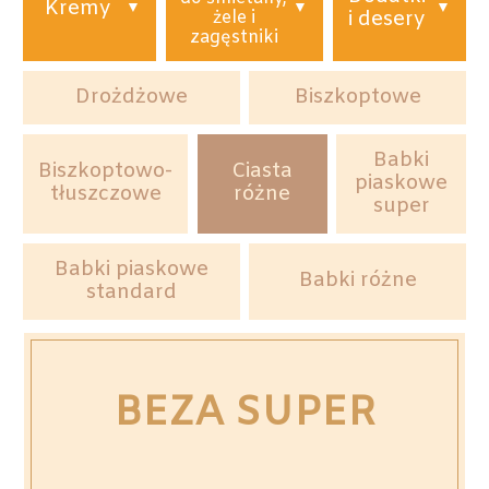
Kremy
żele i
i desery
zagęstniki
Drożdżowe
Biszkoptowe
Babki
Biszkoptowo-
Ciasta
piaskowe
tłuszczowe
różne
super
Babki piaskowe
Babki różne
standard
BEZA SUPER