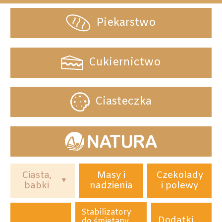
Piekarstwo
Cukiernictwo
Ciasteczka
Ciasta,
Masy i
Czekolady
babki
nadzienia
i polewy
Stabilizatory
Dodatki
do śmietany,