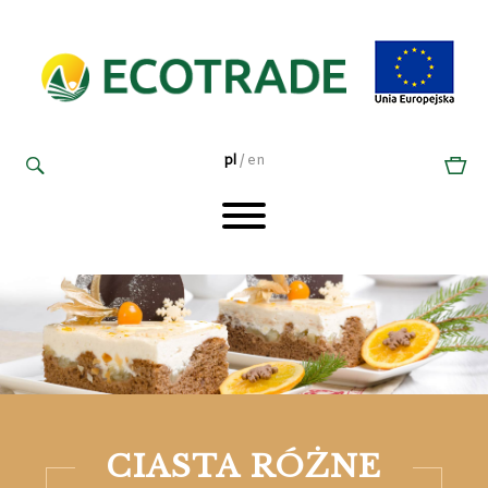
pl
/
en
CIA­STA RÓŻ­NE